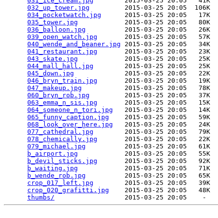
031_ice_cream.jpg
        2015-03-25 20:05   41K  

032_up_tower.jpg
         2015-03-25 20:05  106K  

034_pocketwatch.jpg
      2015-03-25 20:05   17K  

035_tower.jpg
            2015-03-25 20:05   80K  

036_balloon.jpg
          2015-03-25 20:05   26K  

039_open_watch.jpg
       2015-03-25 20:05   57K  

040_wende_and_beaner.jpg
 2015-03-25 20:05   34K  

041_restaurant.jpg
       2015-03-25 20:05   23K  

043_skate.jpg
            2015-03-25 20:05   25K  

044_mall_hall.jpg
        2015-03-25 20:05   25K  

045_down.jpg
             2015-03-25 20:05   22K  

046_bryn_train.jpg
       2015-03-25 20:05   19K  

047_makeup.jpg
           2015-03-25 20:05   78K  

060_bryn_rob.jpg
         2015-03-25 20:05   37K  

063_emma_n_sis.jpg
       2015-03-25 20:05   15K  

064_someone_n_tori.jpg
   2015-03-25 20:05   14K  

065_funny_caption.jpg
    2015-03-25 20:05   59K  

068_look_over_here.jpg
   2015-03-25 20:05   24K  

077_cathedral.jpg
        2015-03-25 20:05   79K  

078_chemically.jpg
       2015-03-25 20:05   22K  

079_michael.jpg
          2015-03-25 20:05   61K  

b_airport.jpg
            2015-03-25 20:05   55K  

b_devil_sticks.jpg
       2015-03-25 20:05   92K  

b_waiting.jpg
            2015-03-25 20:05   71K  

b_wende_rob.jpg
          2015-03-25 20:05   65K  

crop_017_left.jpg
        2015-03-25 20:05   39K  

crop_020_grafitti.jpg
    2015-03-25 20:05   48K  

thumbs/