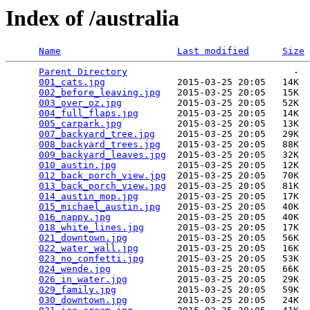
Index of /australia
Name
Last modified
Size
Parent Directory
                              -  
001_cats.jpg
             2015-03-25 20:05   14K  

002_before_leaving.jpg
   2015-03-25 20:05   15K  

003_over_oz.jpg
          2015-03-25 20:05   52K  

004_full_flaps.jpg
       2015-03-25 20:05   14K  

005_carpark.jpg
          2015-03-25 20:05   13K  

007_backyard_tree.jpg
    2015-03-25 20:05   29K  

008_backyard_trees.jpg
   2015-03-25 20:05   88K  

009_backyard_leaves.jpg
  2015-03-25 20:05   32K  

010_austin.jpg
           2015-03-25 20:05   12K  

012_back_porch_view.jpg
  2015-03-25 20:05   70K  

013_back_porch_view.jpg
  2015-03-25 20:05   81K  

014_austin_mop.jpg
       2015-03-25 20:05   17K  

015_michael_austin.jpg
   2015-03-25 20:05   40K  

016_nappy.jpg
            2015-03-25 20:05   40K  

018_white_lines.jpg
      2015-03-25 20:05   17K  

021_downtown.jpg
         2015-03-25 20:05   56K  

022_water_wall.jpg
       2015-03-25 20:05   16K  

023_no_confetti.jpg
      2015-03-25 20:05   53K  

024_wende.jpg
            2015-03-25 20:05   66K  

026_in_water.jpg
         2015-03-25 20:05   29K  

029_family.jpg
           2015-03-25 20:05   59K  

030_downtown.jpg
         2015-03-25 20:05   24K  
